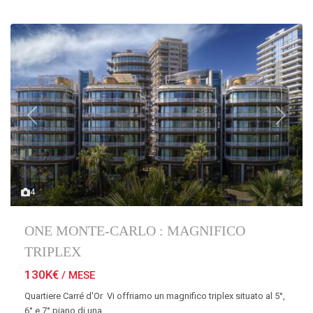
Previous
Next
4
ONE MONTE-CARLO : MAGNIFICO
TRIPLEX
130K€
/ MESE
Quartiere Carré d'Or Vi offriamo un magnifico triplex situato al 5°,
6° e 7° piano di una
...