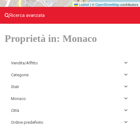
Leaflet
|
©
OpenStreetMap
contributors
Ricerca avanzata
Proprietà in: Monaco
Vendita/Affitto
Categorie:
Stati
Monaco
Città
Ordine predefinito