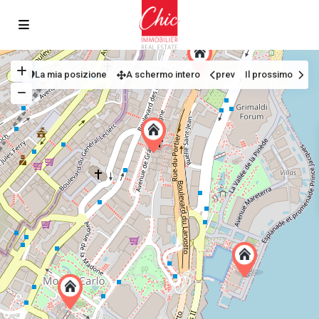
La mia posizione
A schermo intero
prev
Il prossimo