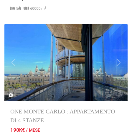
2
5
4
60000 m
Previous
Next
3
ONE MONTE CARLO : APPARTAMENTO
DI 4 STANZE
190K€
/ MESE