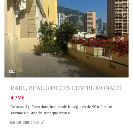
Previous
Next
2
RARE, BEAU 3 PIECES CENTRE MONACO
4.7M€
Ce beau 3 pièces dans immeuble bourgeois de 90 m², situé
Avenue de Grande Bretagne vient d
...
2
2
2
9000 m