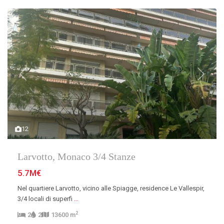
Previous
Next
12
Larvotto, Monaco 3/4 Stanze
5.7M€
Nel quartiere Larvotto, vicino alle Spiagge, residence Le Vallespir,
3/4 locali di superfi
...
2
2
2
13600 m