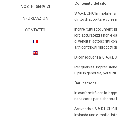
Contenuto del sito
NOSTRI SERVIZI
S.A.R.L CHIC Immobilier si
INFORMAZIONI
diritto di apportare corre
Inoltre, tutti i documenti p
CONTATTO
loro accuratezza non è gar
di vendita” sottoscritti co
altri contributi riprodotti 
Di conseguenza, S.A.R.L C
Per qualsiasi imprecisione,
E più in generale, per tutti
Dati personali
In conformità con la legge 
necessaria per elaborare la 
Scrivendo a S.A.R.L CHIC
Inviando una e-mail a: in