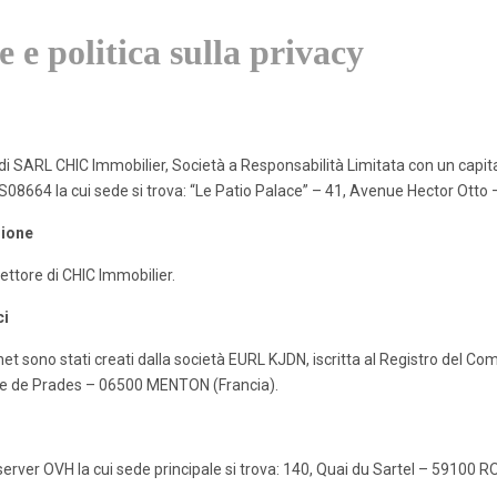
e e politica sulla privacy
 di SARL CHIC Immobilier, Società a Responsabilità Limitata con un capitale
S08664 la cui sede si trova: “Le Patio Palace” – 41, Avenue Hector Ot
zione
tore di CHIC Immobilier.
ci
net sono stati creati dalla società EURL KJDN, iscritta al Registro del C
ue de Prades – 06500 MENTON (Francia).
server OVH la cui sede principale si trova: 140, Quai du Sartel – 59100 