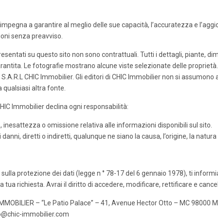
 impegna a garantire al meglio delle sue capacità, l’accuratezza e l’aggi
zioni senza preavviso.
resentati su questo sito non sono contrattuali. Tutti i dettagli, piante, dim
antita. Le fotografie mostrano alcune viste selezionate delle proprietà. 
n S.A.R.L CHIC Immobilier. Gli editori di CHIC Immobilier non si assumono 
da qualsiasi altra fonte.
HIC Immobilier declina ogni responsabilità:
 inesattezza o omissione relativa alle informazioni disponibili sul sito.
 i danni, diretti o indiretti, qualunque ne siano la causa, l’origine, la natu
sulla protezione dei dati (legge n ° 78-17 del 6 gennaio 1978), ti informi
tua richiesta. Avrai il diritto di accedere, modificare, rettificare e cancel
 IMMOBILIER – “Le Patio Palace” – 41, Avenue Hector Otto – MC 9800
fo@chic-immobilier.com