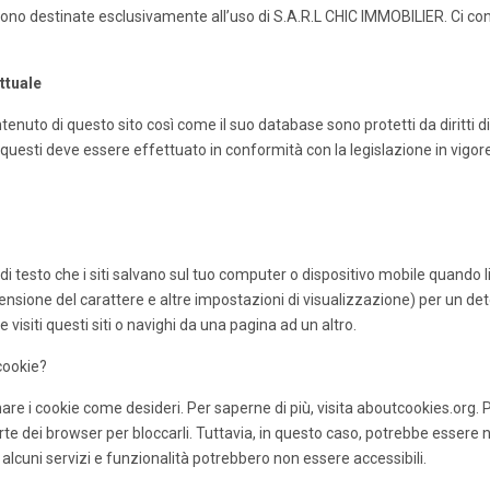
ono destinate esclusivamente all’uso di S.A.R.L CHIC IMMOBILIER. Ci consen
ettuale
ontenuto di questo sito così come il suo database sono protetti da diritti di
 questi deve essere effettuato in conformità con la legislazione in vigore
 di testo che i siti salvano sul tuo computer o dispositivo mobile quando li
ensione del carattere e altre impostazioni di visualizzazione) per un d
 visiti questi siti o navighi da una pagina ad un altro.
cookie?
nare i cookie come desideri. Per saperne di più, visita aboutcookies.org.
rte dei browser per bloccarli. Tuttavia, in questo caso, potrebbe esse
 e alcuni servizi e funzionalità potrebbero non essere accessibili.