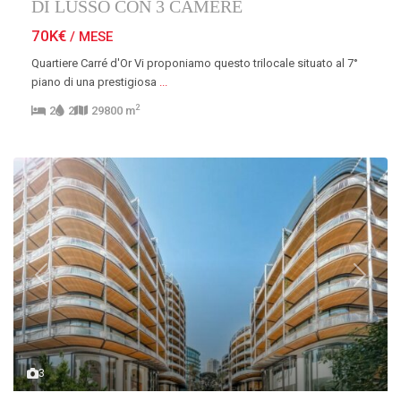
DI LUSSO CON 3 CAMERE
70K€
/ MESE
Quartiere Carré d'Or Vi proponiamo questo trilocale situato al 7°
piano di una prestigiosa
...
2
2
2
29800 m
Previous
Next
3