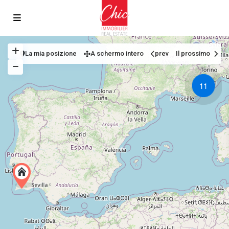
La mia posizione
A schermo intero
prev
Il prossimo
11