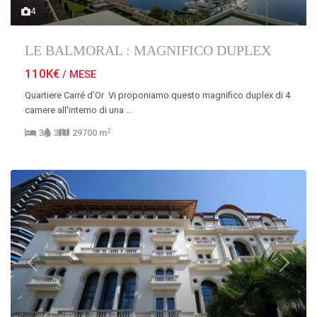
4
LE BALMORAL : MAGNIFICO DUPLEX
110K€
/ MESE
Quartiere Carré d'Or Vi proponiamo questo magnifico duplex di 4
camere all'interno di una
...
2
3
3
29700 m
Previous
Next