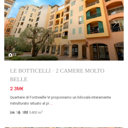
Previous
Next
13
LE BOTTICELLI · 2 CAMERE MOLTO
BELLE
2.3M€
Quartiere di Fontvieille Vi proponiamo un bilocale interamente
ristrutturato situato al pi
...
2
1
1
5400 m