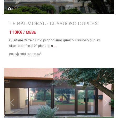
3
LE BALMORAL : LUSSUOSO DUPLEX
110K€
/ MESE
Quartiere Carré d'Or Vi proponiamo questo lussuoso duplex
situato al 1° e al 2° piano di u
...
2
3
3
37500 m
Previous
Next