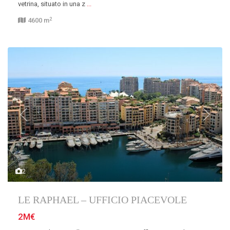
vetrina, situato in una z
...
2
4600 m
Previous
Next
2
LE RAPHAEL – UFFICIO PIACEVOLE
2M€