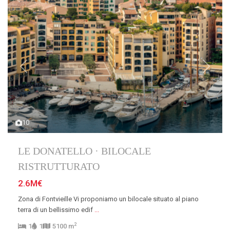
Previous
Next
10
LE DONATELLO · BILOCALE
RISTRUTTURATO
2.6M€
Zona di Fontvieille Vi proponiamo un bilocale situato al piano
terra di un bellissimo edif
...
2
1
1
5100 m