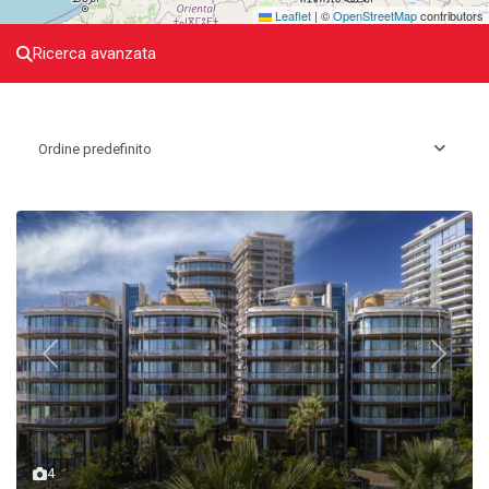
Leaflet
|
©
OpenStreetMap
contributors
Ricerca avanzata
Ordine predefinito
Previous
Next
4