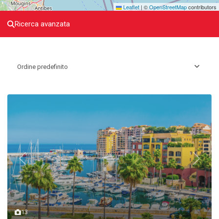
Leaflet
|
©
OpenStreetMap
contributors
Ricerca avanzata
Ordine predefinito
Previous
Next
13