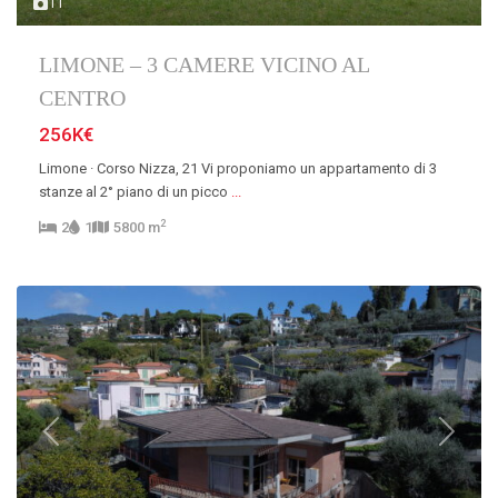
11
LIMONE – 3 CAMERE VICINO AL
CENTRO
256K€
Limone · Corso Nizza, 21 Vi proponiamo un appartamento di 3
stanze al 2° piano di un picco
...
2
2
1
5800 m
Previous
Next