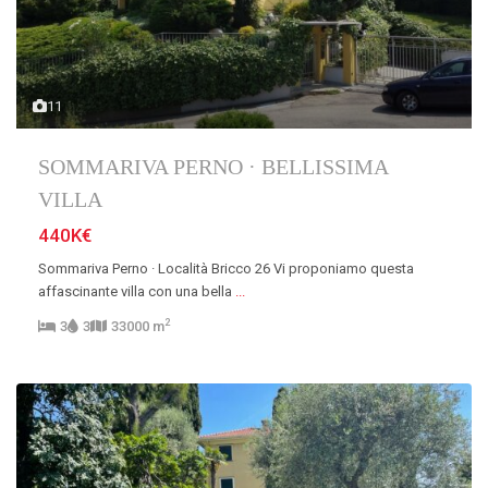
11
SOMMARIVA PERNO · BELLISSIMA
VILLA
440K€
Sommariva Perno · Località Bricco 26 Vi proponiamo questa
affascinante villa con una bella
...
2
3
3
33000 m